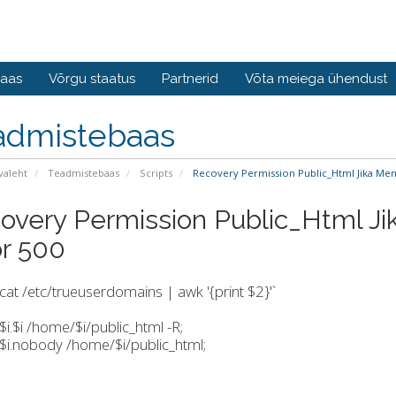
baas
Võrgu staatus
Partnerid
Võta meiega ühendust
admistebaas
valeht
Teadmistebaas
Scripts
Recovery Permission Public_Html Jika Meng
overy Permission Public_Html Ji
or 500
n `cat /etc/trueuserdomains | awk '{print $2}'`
i.$i /home/$i/public_html -R;
$i.nobody /home/$i/public_html;