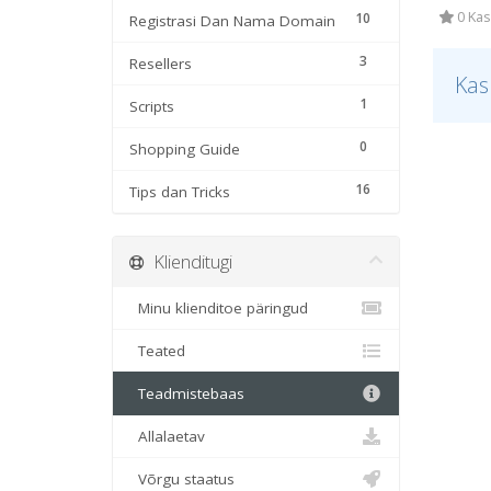
0 Kas
10
Registrasi Dan Nama Domain
3
Resellers
Kas
1
Scripts
0
Shopping Guide
16
Tips dan Tricks
Klienditugi
Minu klienditoe päringud
Teated
Teadmistebaas
Allalaetav
Võrgu staatus