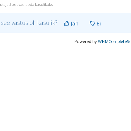
utajad peavad seda kasulikuks
 see vastus oli kasulik?
Jah
Ei
Powered by
WHMCompleteSol