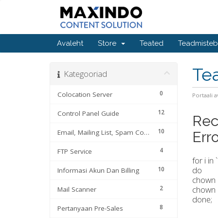
Avaleht
Store
Teated
Teadmiste
Te
Kategooriad
0
Colocation Server
Portaali a
12
Control Panel Guide
Rec
10
Email, Mailing List, Spam Control
Err
4
FTP Service
for i i
do
10
Informasi Akun Dan Billing
chown $
2
chown 
Mail Scanner
done;
8
Pertanyaan Pre-Sales