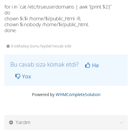
for i in `cat /etc/trueuserdomains | awk '{print $2}'`
do
chown $i.$i /home/$i/public_html -R;
chown $i.nobody /home/$i/public_html;
done;
0 istifadəçi bunu faydalı hesab edir
Bu cavab sizə kömək etdi?
Hə
Yox
Powered by
WHMCompleteSolution
Yardım