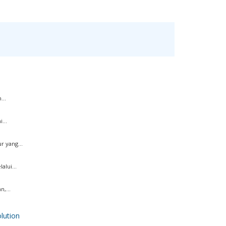
...
...
 yang...
lui...
,...
ution