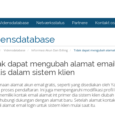
Vidensdatabase
Netværksstatus
Partnere
Kontakt os
densdatabase
Vidensdatabase
Informasi Akun Dan Billing
Tidak dapat mengubah alamat e
ak dapat mengubah alamat email
tis dalam sistem klien
naan
alamat
akun
email gratis
,
seperti yang disediakan
oleh Y
 proses pendaftaran
.
Ini
juga mempengaruhi
modifikasi
profil
emiliki
kontak email
alamat
int
primer
dia
sistem klien
diubah
hubungi dukungan
dengan
alamat baru
.
Setelah alamat
kontak
i
alamat email login
untuk sistem
klien
mulai saat itu
.