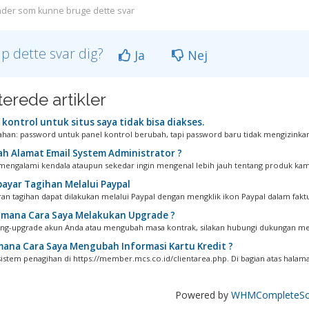
der som kunne bruge dette svar
lp dette svar dig?
Ja
Nej
terede artikler
kontrol untuk situs saya tidak bisa diakses.
han: password untuk panel kontrol berubah, tapi password baru tidak mengizinkan
h Alamat Email System Administrator ?
 mengalami kendala ataupun sekedar ingin mengenal lebih jauh tentang produk kami
yar Tagihan Melalui Paypal
n tagihan dapat dilakukan melalui Paypal dengan mengklik ikon Paypal dalam faktur
mana Cara Saya Melakukan Upgrade ?
g-upgrade akun Anda atau mengubah masa kontrak, silakan hubungi dukungan mela
ana Cara Saya Mengubah Informasi Kartu Kredit ?
sistem penagihan di https://member.mcs.co.id/clientarea.php. Di bagian atas halaman
Powered by
WHMCompleteSol