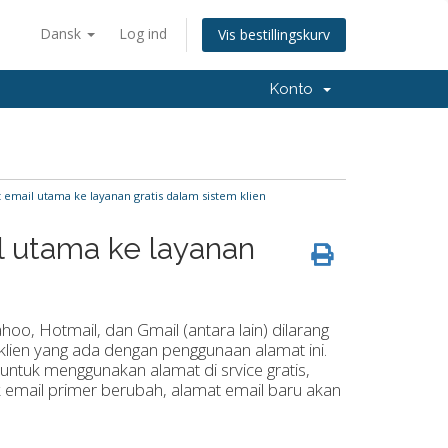
Dansk
Log ind
Vis bestillingskurv
Konto
mail utama ke layanan gratis dalam sistem klien
 utama ke layanan
ahoo
,
Hotmail
,
dan Gmail
(
antara lain)
dilarang
klien yang ada
dengan penggunaan
alamat ini
.
 untuk
menggunakan alamat
di
srvice
gratis,
 email
primer
berubah
,
alamat
email baru
akan