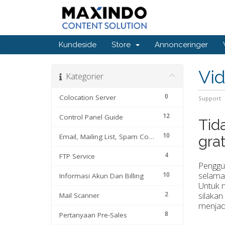
Kundeside
Store
Annonceringer
Vi
Kategorier
0
Colocation Server
Support
12
Control Panel Guide
Tid
10
Email, Mailing List, Spam Control
gra
4
FTP Service
Penggu
selama
10
Informasi Akun Dan Billing
Untuk
m
2
silakan
Mail Scanner
menjad
8
Pertanyaan Pre-Sales