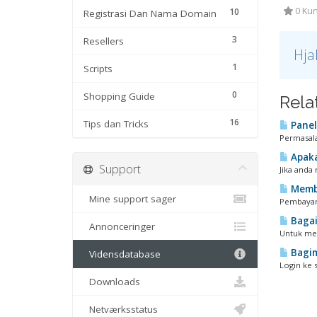
0 Kun
10
Registrasi Dan Nama Domain
3
Resellers
Hja
1
Scripts
0
Shopping Guide
Rela
16
Tips dan Tricks
Panel 
Permasala
Apaka
Support
Jika anda
Memba
Mine support sager
Pembayara
Bagai
Annonceringer
Untuk men
Bagim
Vidensdatabase
Login ke 
Downloads
Netværksstatus