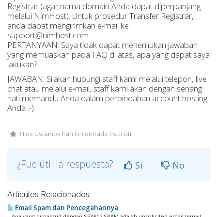
Registrar (agar nama domain Anda dapat diperpanjang
melalui NimHost). Untuk prosedur Transfer Registrar,
anda dapat mengirimkan e-mail ke
support@nimhost.com
PERTANYAAN: Saya tidak dapat menemukan jawaban
yang memuaskan pada FAQ di atas, apa yang dapat saya
lakukan?
JAWABAN: Silakan hubungi staff kami melalui telepon, live
chat atau melalui e-mail, staff kami akan dengan senang
hati memandu Anda dalam perpindahan account hosting
Anda :-)
3 Los Usuarios han Encontrado Esto Útil
¿Fue útil la respuesta?
Si
No
Artículos Relacionados
Email Spam dan Pencegahannya
Apa yang dimaksud dengan SPAM ? SPAM adalah unsolicited email (email