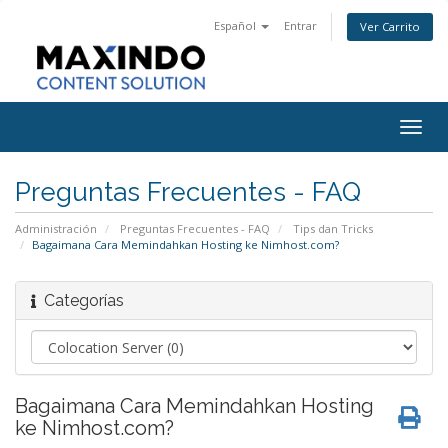
Español
Entrar
Ver Carrito
Togg
navig
Preguntas Frecuentes - FAQ
Administración
Preguntas Frecuentes - FAQ
Tips dan Tricks
​Bagaimana Cara Memindahkan Hosting ke Nimhost.com?
Categorías
​Bagaimana Cara Memindahkan Hosting
ke Nimhost.com?