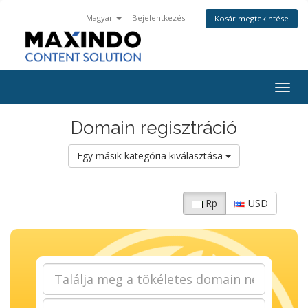
Magyar
Bejelentkezés
Kosár megtekintése
Togg
navig
Domain regisztráció
Egy másik kategória kiválasztása
Rp
USD