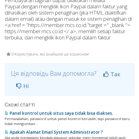
Pembayaran
tagihan
dapat dilakukan
melalui
Paypal
dengan mengklik ikon
Paypal
dalam
faktur
yang
dihasilkan oleh
sistem penagihan
(jika
HTML
diaktifkan
dalam email
)
atau
dengan masuk ke
sistem penagihan
di
<
a href
=
"
https://member.mcs.co.id
"
target =
"
_blank
"
>
https://member.mcs.co.id
<
/
a>
,
memilih
setiap
faktur
terbuka, dan
mengklik ikon
Paypal
dalam
faktur
.
0 Користувачі, які знайшли це корисним
Ця відповідь Вам допомогла?
Так
Ні
Схожі статті
Panel kontrol untuk situs saya tidak bisa diakses.
Permasalahan: password untuk panel kontrol berubah, tapi password baru
tidak mengizinkan...
Apakah Alamat Email System Administrator ?
Jika anda mengalami kendala ataupun sekedar ingin mengenal lebih jauh