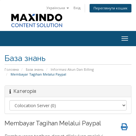
Українська
Вхід
Переглянути кошик
Togg
navig
База знань
Головна
База знань
Informasi Akun Dan Billing
Membayar Tagihan Melalui Paypal
Категорія
Membayar Tagihan Melalui Paypal