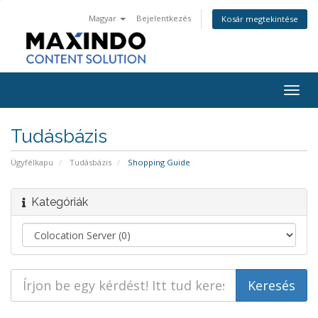
Magyar
Bejelentkezés
Kosár megtekintése
Togg
navig
Tudásbázis
Ügyfélkapu
Tudásbázis
Shopping Guide
Kategóriák